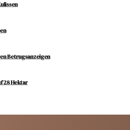
ulissen
ben
gen Betrugsanzeigen
f 28 Hektar