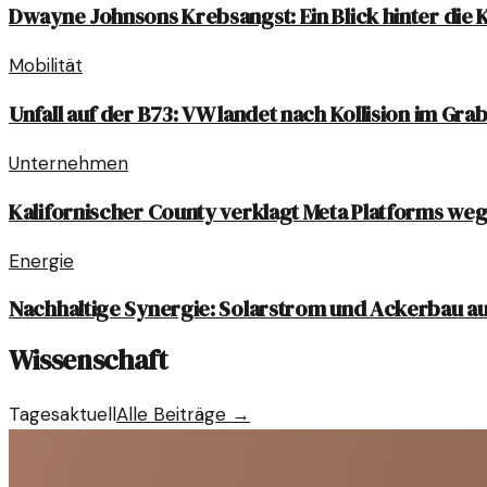
Dwayne Johnsons Krebsangst: Ein Blick hinter die K
Mobilität
Unfall auf der B73: VW landet nach Kollision im Gra
Unternehmen
Kalifornischer County verklagt Meta Platforms we
Energie
Nachhaltige Synergie: Solarstrom und Ackerbau au
Wissenschaft
Tagesaktuell
Alle Beiträge →