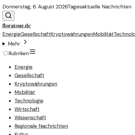
Donnerstag, 6. August 2026
Tagesaktuelle Nachrichten
floratour.de
Energie
Gesellschaft
Kryptowährungen
Mobilität
Technolo
Mehr
Rubriken
Energie
Gesellschaft
Kryptowährungen
Mobilität
Technologie
Wirtschaft
Wissenschaft
Regionale Nachrichten
Kultur