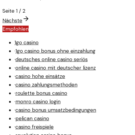
Heizkosten beeinflusst, sondern auch langfristige
Seite
1
/
2
Preisrisiken birgt.
Nächste
Empfohlen
1go casino
·
1go casino bonus ohne einzahlung
·
deutsches online casino seriös
·
online casino mit deutscher lizenz
·
casino hohe einsätze
·
casino zahlungsmethoden
·
roulette bonus casino
·
monro casino login
·
casino bonus umsatzbedingungen
·
pelican casino
·
casino freispiele