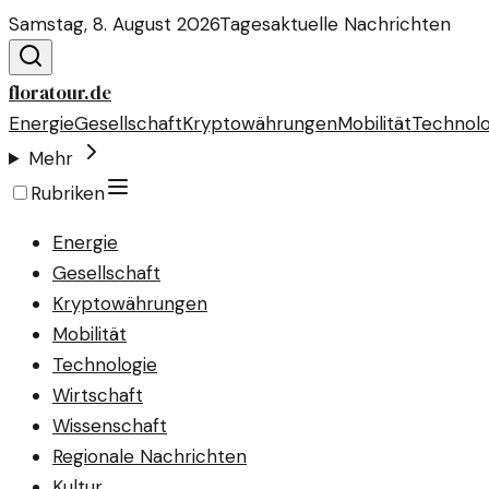
Samstag, 8. August 2026
Tagesaktuelle Nachrichten
floratour.de
Energie
Gesellschaft
Kryptowährungen
Mobilität
Technolo
Mehr
Rubriken
Energie
Gesellschaft
Kryptowährungen
Mobilität
Technologie
Wirtschaft
Wissenschaft
Regionale Nachrichten
Kultur