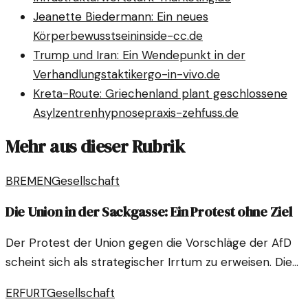
Jeanette Biedermann: Ein neues
Körperbewusstsein
inside-cc.de
Trump und Iran: Ein Wendepunkt in der
Verhandlungstaktik
ergo-in-vivo.de
Kreta-Route: Griechenland plant geschlossene
Asylzentren
hypnosepraxis-zehfuss.de
Mehr aus dieser Rubrik
BREMEN
Gesellschaft
Die Union in der Sackgasse: Ein Protest ohne Ziel
Der Protest der Union gegen die Vorschläge der AfD
scheint sich als strategischer Irrtum zu erweisen. Die
politische Reaktion wirft Fragen zur Effektivität auf.
ERFURT
Gesellschaft