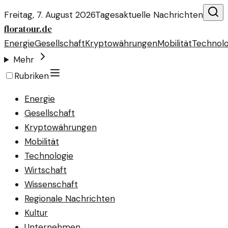
Freitag, 7. August 2026
Tagesaktuelle Nachrichten
floratour.de
Energie
Gesellschaft
Kryptowährungen
Mobilität
Technolo
Mehr
Rubriken
Energie
Gesellschaft
Kryptowährungen
Mobilität
Technologie
Wirtschaft
Wissenschaft
Regionale Nachrichten
Kultur
Unternehmen