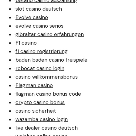
·
betano casino auszahlung
·
slot casino deutsch
·
Evolve casino
·
evolve casino seriös
·
gibraltar casino erfahrungen
·
F1 casino
·
f1 casino registrierung
·
baden baden casino freispiele
·
robocat casino login
·
casino willkommensbonus
·
Flagman casino
·
flagman casino bonus code
·
crypto casino bonus
·
casino sicherheit
·
wazamba casino login
·
live dealer casino deutsch