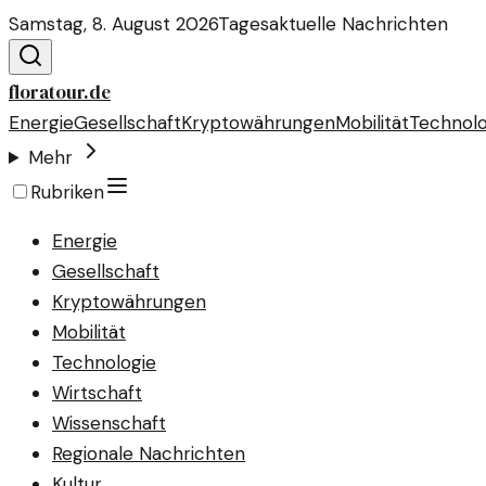
Samstag, 8. August 2026
Tagesaktuelle Nachrichten
floratour.de
Energie
Gesellschaft
Kryptowährungen
Mobilität
Technolo
Mehr
Rubriken
Energie
Gesellschaft
Kryptowährungen
Mobilität
Technologie
Wirtschaft
Wissenschaft
Regionale Nachrichten
Kultur