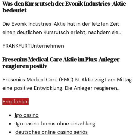
Was den Kursrutsch der Evonik Industries-Aktie
bedeutet
Die Evonik Industries-Aktie hat in der letzten Zeit
einen deutlichen Kursrutsch erlebt, nachdem sie
zuvor stark gestiegen war. Dieser Rückgang wirft
FRANKFURT
Unternehmen
Fragen zu den zukünftigen Perspektiven des
Unternehmens auf.
Fresenius Medical Care Aktie im Plus: Anleger
reagieren positiv
Fresenius Medical Care (FMC) St Aktie zeigt am Mittag
eine positive Entwicklung. Die Anleger reagieren
optimistisch auf die neuesten
Empfohlen
Unternehmensnachrichten und Marktentwicklungen.
1go casino
·
1go casino bonus ohne einzahlung
·
deutsches online casino seriös