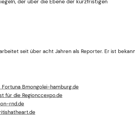
egeln, der über die Ebene der kurzfristigen
 arbeitet seit über acht Jahren als Reporter. Er ist beka
e Fortuna B
mongolei-hamburg.de
st für die Region
ccexpo.de
ion-rnd.de
ritishatheart.de