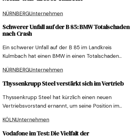
NÜRNBERG
Unternehmen
Schwerer Unfall auf der B 85: BMW Totalschaden
nach Crash
Ein schwerer Unfall auf der B 85 im Landkreis
Kulmbach hat einen BMW in einen Totalschaden
verwandelt. Zeugenaussagen und erste Ermittlungen
NÜRNBERG
Unternehmen
deuten auf tiefere Ursachen hin.
Thyssenkrupp Steel verstärkt sich im Vertrieb
Thyssenkrupp Steel hat kürzlich einen neuen
Vertriebsvorstand ernannt, um seine Position im
Markt zu stärken. Dieser Schritt zielt darauf ab, die
KÖLN
Unternehmen
Vertriebsstrategie zu optimieren und
Wachstumschancen zu nutzen.
Vodafone im Test: Die Vielfalt der