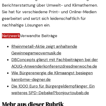
Berichterstattung über Umwelt- und Klimathemen.
Sie hat für verschiedene Print- und Online-Medien
gearbeitet und setzt sich leidenschaftlich für
nachhaltige Lösungen ein.
Netzwerk
Verwandte Beiträge
Rheinmetall-Aktie zeigt anhaltende
Gewinne
gameovemusik.de
DBConcepts glänzt mit Fachbeiträgen bei der
AOUG-Anwenderkonferenz
dresdnerwoche.de
Wie Bürgerenergie die Klimaangst besiegen
kann
bmw-degner.de
Die 1000 Euro für Bürgergeldempfänger: Ein
weiteres SPD-Debakel?
bonjourtoubab.de
Mehr aus dieser Rubrik