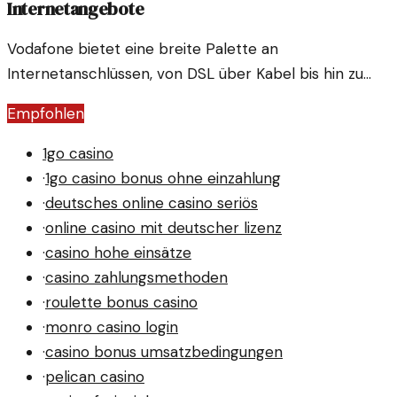
Internetangebote
Vodafone bietet eine breite Palette an
Internetanschlüssen, von DSL über Kabel bis hin zu
Glasfaser und 5G. Doch wie gut sind diese Angebote
Empfohlen
wirklich?
1go casino
·
1go casino bonus ohne einzahlung
·
deutsches online casino seriös
·
online casino mit deutscher lizenz
·
casino hohe einsätze
·
casino zahlungsmethoden
·
roulette bonus casino
·
monro casino login
·
casino bonus umsatzbedingungen
·
pelican casino