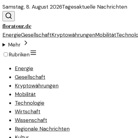
Samstag, 8. August 2026
Tagesaktuelle Nachrichten
floratour.de
Energie
Gesellschaft
Kryptowährungen
Mobilität
Technolo
Mehr
Rubriken
Energie
Gesellschaft
Kryptowährungen
Mobilität
Technologie
Wirtschaft
Wissenschaft
Regionale Nachrichten
Kultur